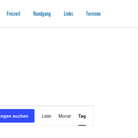
Freizeit
Rundgang
Links
Termine
Veranstaltung
Ansichten-
tungen suchen
Liste
Monat
Tag
Navigation