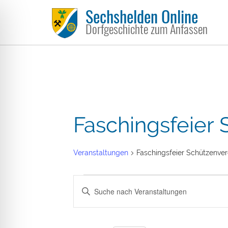
Sechshelden Online
Dorfgeschichte zum Anfassen
Faschingsfeier 
Veranstaltungen
Faschingsfeier Schützenver
Veranstaltungen
Veranstaltungen
Bitte
ehinderungsmodus
für
Suche
Schlüsselwort
06.08.26
und
eingeben.